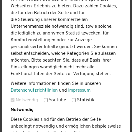
Vorstand.
Webseiten-Erlebnis zu bieten. Dazu zählen Cookies,
(3)
Alle Mitglieder sind berechtigt an allen
die für den Betrieb der Seite und für
Veranstaltungen des Vereins teilzunehmen. Sie haben das
die Steuerung unserer kommerziellen
Recht, der Mitgliederversammlung Anträge zu unterbreiten.
Unternehmensziele notwendig sind, sowie solche,
die lediglich zu anonymen Statistikzwecken, für
(4)
Fördermitglieder unterstützen den Verein und
Komforteinstellungen oder zur Anzeige
verzichten auf ihr Stimmrecht.
personalisierter Inhalte genutzt werden. Sie können
(5)
Jedes Mitglied erklärt selbst, ob es Fördermitglied
selbst entscheiden, welche Kategorien Sie zulassen
sein will. Diese Erklärung kann nur zum
möchten. Bitte beachten Sie, dass auf Basis Ihrer
Jahresende schriftlich geändert werden.
Einstellungen womöglich nicht mehr alle
Funktionalitäten der Seite zur Verfügung stehen.
(6)
Die Mitgliedschaft endet durch Tod, Austritt oder
Ausschluss. Damit erlöschen alle mitgliedschaftlichen
Weitere Informationen finden Sie in unseren
Rechte und Pflichten.
Datenschutzrichtlinien
und
Impressum
.
(7)
Ein Mitglied kann mit einer Frist von acht Wochen
Notwendig
Youtube
Statistik
zum Ende eines jeden Quartals austreten. Die
Notwendig
Austrittserklärung ist dem Vorstand schriftlich zuzuleiten.
Diese Cookies sind für den Betrieb der Seite
Der Zugang des Schreibens ist der Stichtag für den Beginn
unbedingt notwendig und ermöglichen beispielsweise
der Frist.