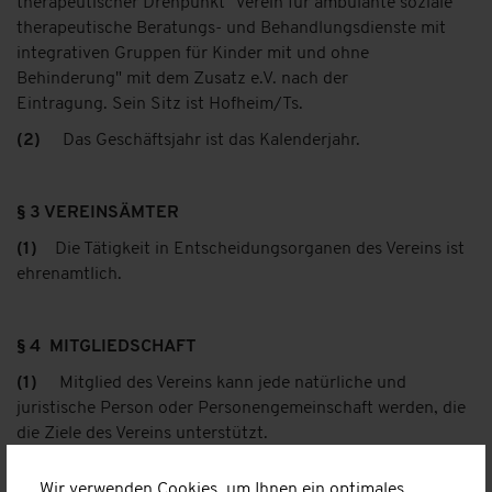
therapeutischer Drehpunkt" Verein für ambulante soziale
therapeutische Beratungs- und Behandlungsdienste mit
integrativen Gruppen für Kinder mit und ohne
Behinderung" mit dem Zusatz e.V. nach der
Eintragung. Sein Sitz ist Hofheim/Ts.
(
2)
Das Geschäftsjahr ist das Kalenderjahr.
§ 3 VEREINSÄMTER
(1)
Die Tätigkeit in Entscheidungsorganen des Vereins ist
ehrenamtlich.
§ 4 MITGLIEDSCHAFT
(1)
Mitglied des Vereins kann jede natürliche und
juristische Person oder Personengemeinschaft werden, die
die Ziele des Vereins unterstützt.
(2)
Über die Aufnahme von Mitgliedern entscheidet der
Wir verwenden Cookies, um Ihnen ein optimales