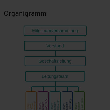
Organigramm
Mitgliederversammlung
Vorstand
Geschäftsleitung
Leitungsteam
Integrations­hilfe
Amb. Dienst
Familienhilfe
Verwaltung
Kinderhaus
Leitung
Leitung
Leitung
Leitung
Team
Team
Team
Team
Leitung
Eltern
Team