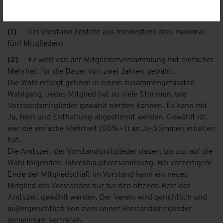
§ 6 DER VORSTAND
(1)
Der Vorstand besteht aus mindestens drei, maximal
fünf Mitgliedern.
(2)
Er wird von der Mitgliederversammlung mit einfacher
Mehrheit für die Dauer von zwei Jahren gewählt.
Die Wahl erfolgt geheim in einem zusammengefassten
Wahlgang. Jedes Mitglied hat so viele Stimmen, wie
Vorstandsmitglieder gewählt werden können. Es kann mit
Ja, Nein und Enthaltung abgestimmt werden. Gewählt ist,
wer die einfache Mehrheit (50%+1) an Ja-Stimmen erhalten
hat.
Die Amtszeit der Vorstandsmitglieder dauert bis zur auf die
Wahl folgenden Jahreshauptversammlung. Bei vorzeitigem
Ende der Mitgliedschaft im Vorstand kann ein neues
Mitglied des Vorstandes nur für den offenen Rest der
Amtszeit gewählt werden. Der Verein wird gerichtlich und
außergerichtlich von zwei seiner Vorstandsmitglieder
gemeinsam vertreten.