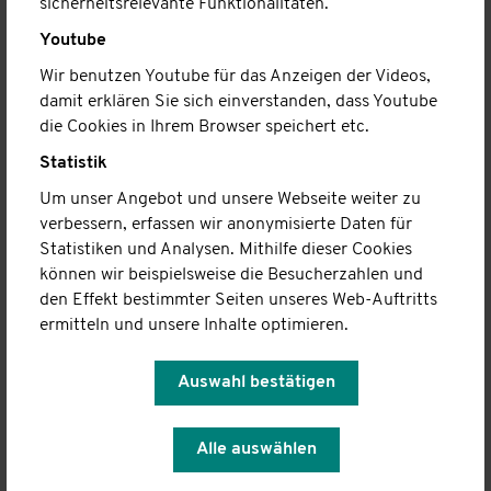
sicherheitsrelevante Funktionalitäten.
(8)
Der Vorstand kann ein Mitglied ausschließen, wenn es
Youtube
wiederholt gegen die Satzung verstößt. Dem Mitglied ist
ausreichend Gelegenheit zur Rechtfertigung zu geben. Das
Wir benutzen Youtube für das Anzeigen der Videos,
betroffene Mitglied kann innerhalb von zwei Wochen nach
damit erklären Sie sich einverstanden, dass Youtube
Zugang der Ausschlussmitteilung vom Vorstand die
die Cookies in Ihrem Browser speichert etc.
Einberufung einer außerordentlichen
Statistik
Mitgliederversammlung zum nächstmöglichen Termin
verlangen. Diese beschließt dann endgültig über den
Um unser Angebot und unsere Webseite weiter zu
Ausschluss. Der ordentliche Rechtsweg bleibt davon
verbessern, erfassen wir anonymisierte Daten für
unberührt.
Statistiken und Analysen. Mithilfe dieser Cookies
können wir beispielsweise die Besucherzahlen und
den Effekt bestimmter Seiten unseres Web-Auftritts
§ 5 BEITRÄGE
ermitteln und unsere Inhalte optimieren.
(1)
Die Mitglieder zahlen Beiträge nach Maßgabe eines
Beschlusses der Mitgliederversammlung. Zur Festsetzung
Auswahl bestätigen
der Beiträge und der Fälligkeit ist eine zwei Drittel Mehrheit
erforderlich. Der Vereinsbeitrag beträgt mindestens drei
Alle auswählen
Euro pro Monat.