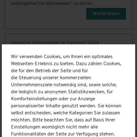
selbstgemachte Marmelade.“ zu hören.
Weiterlesen
Inklusive Ferienspiele im Sommer 2026
13.07.2026
Wir verwenden Cookies, um Ihnen ein optimales
Auch in diesem Sommer haben wir wieder unsere
Webseiten-Erlebnis zu bieten. Dazu zählen Cookies,
inklusiven Ferienspiele angeboten. Gemeinsam
die für den Betrieb der Seite und für
verbrachten wir zwei Ferienwochen voller spannender
die Steuerung unserer kommerziellen
Ausflüge, gemeinsamer Erlebnisse und viel Spaß und
Unternehmensziele notwendig sind, sowie solche,
genug Zeit um die Seele baumeln zu lassen.
die lediglich zu anonymen Statistikzwecken, für
Komforteinstellungen oder zur Anzeige
Weiterlesen
personalisierter Inhalte genutzt werden. Sie können
selbst entscheiden, welche Kategorien Sie zulassen
möchten. Bitte beachten Sie, dass auf Basis Ihrer
Einstellungen womöglich nicht mehr alle
Hundeführerschein im Kinderhaus 🐕
Funktionalitäten der Seite zur Verfügung stehen.