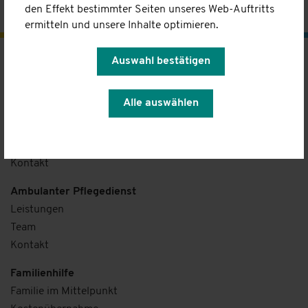
1
2
3
4
5
6
7
8
nächste
den Effekt bestimmter Seiten unseres Web-Auftritts
ermitteln und unsere Inhalte optimieren.
Auswahl bestätigen
Kinderhaus
Konzept
Alle auswählen
Infogespräch
A-Z
Team
Kontakt
Ambulanter Pflegedienst
Leistungen
Team
Kontakt
Familienhilfe
Familie im Mittelpunkt