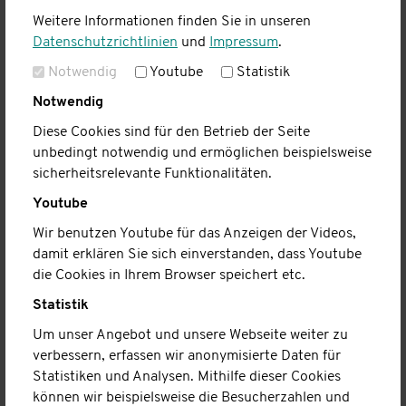
09.07.2026
Weitere Informationen finden Sie in unseren
"Begleitetes Gassigehen" erst mit 17 ?! - nicht bei Uns.
Datenschutzrichtlinien
und
Impressum
.
Im Kinderhaus gab es die große
Notwendig
Youtube
Statistik
Hundeführerscheinprüfung.
Notwendig
Weiterlesen
Diese Cookies sind für den Betrieb der Seite
unbedingt notwendig und ermöglichen beispielsweise
sicherheitsrelevante Funktionalitäten.
#DREHPUNKTbewegt : Es ist egal, wohin man reist,
Youtube
wichtig ist mit wem!
Wir benutzen Youtube für das Anzeigen der Videos,
09.07.2026
damit erklären Sie sich einverstanden, dass Youtube
Unser Maskottchen bekommt Verstärkung durch Elfie
die Cookies in Ihrem Browser speichert etc.
(benannt durch die Kinder des Kinderhauses).
Statistik
Weiterlesen
Um unser Angebot und unsere Webseite weiter zu
verbessern, erfassen wir anonymisierte Daten für
Statistiken und Analysen. Mithilfe dieser Cookies
können wir beispielsweise die Besucherzahlen und