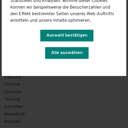
Statistiken und Analysen. Mithilfe dieser Cookies
Familienhilfe
können wir beispielsweise die Besucherzahlen und
Familie im Mittelpunkt
den Effekt bestimmter Seiten unseres Web-Auftritts
ermitteln und unsere Inhalte optimieren.
Kostenübernahme
Kontakt
Auswahl bestätigen
Über uns
Vision / Leitbild
Alle auswählen
Organigramm
Unsere Fachbereiche
Vorstand
Satzung
Chronik
Spenden
Termine
Aktuelles
Mediathek
Kontakt