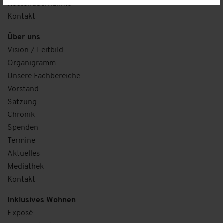
Kostenübernahme
Kontakt
Über uns
Vision / Leitbild
Organigramm
Unsere Fachbereiche
Vorstand
Satzung
Chronik
Spenden
Termine
Aktuelles
Mediathek
Kontakt
Inklusives Wohnen
Exposé