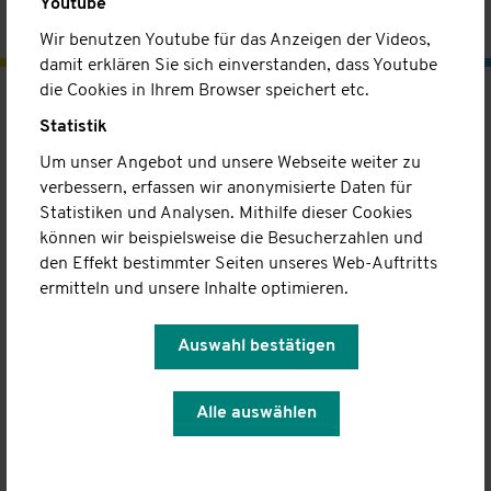
Youtube
Ansprechpartner: Regina Michel oder Jochen Welcher
Wir benutzen Youtube für das Anzeigen der Videos,
damit erklären Sie sich einverstanden, dass Youtube
die Cookies in Ihrem Browser speichert etc.
Kinderhaus
Statistik
Konzept
Um unser Angebot und unsere Webseite weiter zu
Infogespräch
verbessern, erfassen wir anonymisierte Daten für
A-Z
Statistiken und Analysen. Mithilfe dieser Cookies
können wir beispielsweise die Besucherzahlen und
Team
den Effekt bestimmter Seiten unseres Web-Auftritts
Kontakt
ermitteln und unsere Inhalte optimieren.
Ambulanter Pflegedienst
Leistungen
Auswahl bestätigen
Team
Kontakt
Alle auswählen
Familienhilfe
Familie im Mittelpunkt