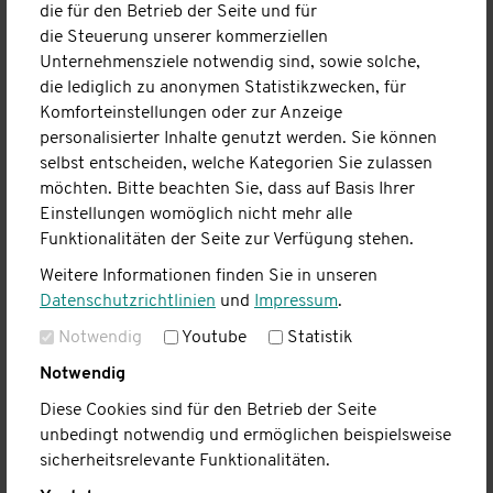
die für den Betrieb der Seite und für
die Steuerung unserer kommerziellen
Unternehmensziele notwendig sind, sowie solche,
die lediglich zu anonymen Statistikzwecken, für
In unserer inklusiven Wohngemeinschaft in Hofheim-
Komforteinstellungen oder zur Anzeige
Marxheim wird zum 1. Dezember 2025 ein Zimmer frei. Bei
personalisierter Inhalte genutzt werden. Sie können
uns leben Menschen mit und ohne Beeinträchtigung
selbst entscheiden, welche Kategorien Sie zulassen
gleichberechtigt zusammen, gestalten ihren Alltag
möchten. Bitte beachten Sie, dass auf Basis Ihrer
gemeinsam und unterstützen sich gegenseitig – so viel wie
Einstellungen womöglich nicht mehr alle
jeder möchte und kann. Das Haus ist barrierefrei, modern
Funktionalitäten der Seite zur Verfügung stehen.
ausgestattet und bietet sowohl Gemeinschaft als auch
Weitere Informationen finden Sie in unseren
Rückzugsmöglichkeiten.
Datenschutzrichtlinien
und
Impressum
.
Wer Interesse hat, Teil dieser lebendigen WG zu werden,
kann sich gerne bei uns melden!
Notwendig
Youtube
Statistik
Weitere Informationen und findet ihr unter folgendem
Link
Notwendig
Bei Interesse, meldet euch unter
Diese Cookies sind für den Betrieb der Seite
unbedingt notwendig und ermöglichen beispielsweise
Tel.:
06192/30920-0
sicherheitsrelevante Funktionalitäten.
Mail:
info(at)­drehpunkt.org