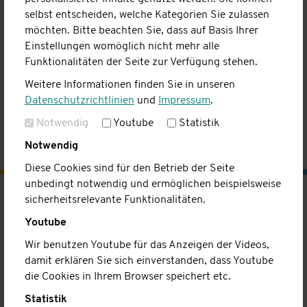
Sicherheitsabfrage
*
selbst entscheiden, welche Kategorien Sie zulassen
möchten. Bitte beachten Sie, dass auf Basis Ihrer
Einstellungen womöglich nicht mehr alle
Funktionalitäten der Seite zur Verfügung stehen.
Bitte geben Sie das Ergebnis der Rechnung hier ein.
Weitere Informationen finden Sie in unseren
Datenschutzrichtlinien
und
Impressum
.
Notwendig
Youtube
Statistik
Notwendig
Diese Cookies sind für den Betrieb der Seite
unbedingt notwendig und ermöglichen beispielsweise
sicherheitsrelevante Funktionalitäten.
Kinderhaus
Youtube
Konzept
Wir benutzen Youtube für das Anzeigen der Videos,
Infogespräch
damit erklären Sie sich einverstanden, dass Youtube
A-Z
die Cookies in Ihrem Browser speichert etc.
Team
Statistik
Kontakt