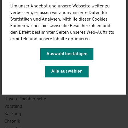
Um unser Angebot und unsere Webseite weiter zu
Ambulanter Pflegedienst
verbessern, erfassen wir anonymisierte Daten für
Leistungen
Statistiken und Analysen. Mithilfe dieser Cookies
Team
können wir beispielsweise die Besucherzahlen und
Kontakt
den Effekt bestimmter Seiten unseres Web-Auftritts
ermitteln und unsere Inhalte optimieren.
Familienhilfe
Familie im Mittelpunkt
Auswahl bestätigen
Kostenübernahme
Kontakt
Alle auswählen
Über uns
Vision / Leitbild
Organigramm
Unsere Fachbereiche
Vorstand
Satzung
Chronik